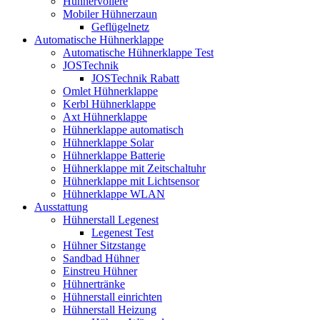
Hühnervoliere
Mobiler Hühnerzaun
Geflügelnetz
Automatische Hühnerklappe
Automatische Hühnerklappe Test
JOSTechnik
JOSTechnik Rabatt
Omlet Hühnerklappe
Kerbl Hühnerklappe
Axt Hühnerklappe
Hühnerklappe automatisch
Hühnerklappe Solar
Hühnerklappe Batterie
Hühnerklappe mit Zeitschaltuhr
Hühnerklappe mit Lichtsensor
Hühnerklappe WLAN
Ausstattung
Hühnerstall Legenest
Legenest Test
Hühner Sitzstange
Sandbad Hühner
Einstreu Hühner
Hühnertränke
Hühnerstall einrichten
Hühnerstall Heizung