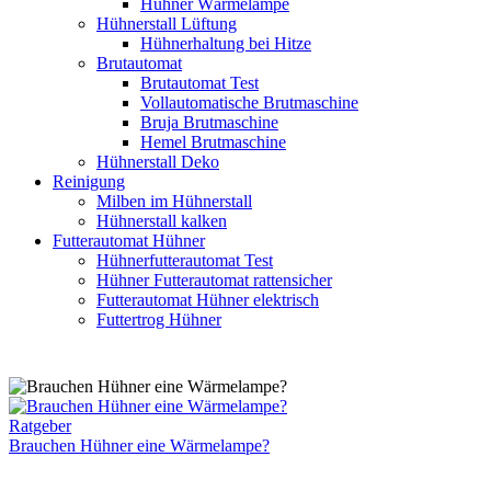
Hühner Wärmelampe
Hühnerstall Lüftung
Hühnerhaltung bei Hitze
Brutautomat
Brutautomat Test
Vollautomatische Brutmaschine
Bruja Brutmaschine
Hemel Brutmaschine
Hühnerstall Deko
Reinigung
Milben im Hühnerstall
Hühnerstall kalken
Futterautomat Hühner
Hühnerfutterautomat Test
Hühner Futterautomat rattensicher
Futterautomat Hühner elektrisch
Futtertrog Hühner
Brauchen
Ratgeber
Hühner
Brauchen Hühner eine Wärmelampe?
eine
Wärmelampe?