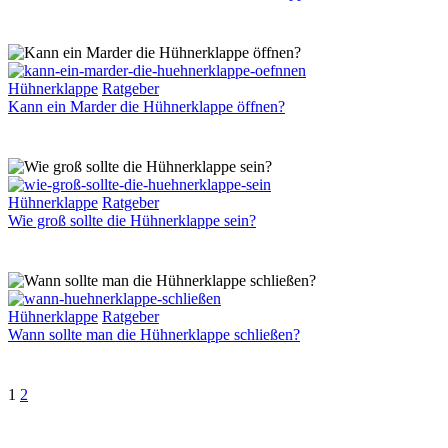
die
beste
automatische
Hühnerklappe?
Kann
Hühnerklappe
Ratgeber
ein
Kann ein Marder die Hühnerklappe öffnen?
Marder
die
Hühnerklappe
öffnen?
Wie
Hühnerklappe
Ratgeber
groß
Wie groß sollte die Hühnerklappe sein?
sollte
die
Hühnerklappe
sein?
Wann
Hühnerklappe
Ratgeber
sollte
Wann sollte man die Hühnerklappe schließen?
man
die
Hühnerklappe
Weiter
1
2
schließen?