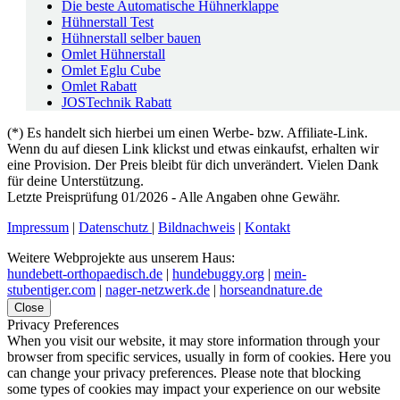
Die beste Automatische Hühnerklappe
Hühnerstall Test
Hühnerstall selber bauen
Omlet Hühnerstall
Omlet Eglu Cube
Omlet Rabatt
JOSTechnik Rabatt
(*) Es handelt sich hierbei um einen Werbe- bzw. Affiliate-Link.
Wenn du auf diesen Link klickst und etwas einkaufst, erhalten wir
eine Provision. Der Preis bleibt für dich unverändert. Vielen Dank
für deine Unterstützung.
Letzte Preisprüfung 01/2026 - Alle Angaben ohne Gewähr.
Impressum
|
Datenschutz
|
Bildnachweis
|
Kontakt
Weitere Webprojekte aus unserem Haus:
hundebett-orthopaedisch.de
|
hundebuggy.org
|
mein-
stubentiger.com
|
nager-netzwerk.de
|
horseandnature.de
Close
Privacy Preferences
When you visit our website, it may store information through your
browser from specific services, usually in form of cookies. Here you
can change your privacy preferences. Please note that blocking
some types of cookies may impact your experience on our website