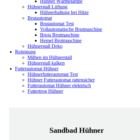
Hühner Wärmelampe
Hühnerstall Lüftung
Hühnerhaltung bei Hitze
Brutautomat
Brutautomat Test
Vollautomatische Brutmaschine
Bruja Brutmaschine
Hemel Brutmaschine
Hühnerstall Deko
Reinigung
Milben im Hühnerstall
Hühnerstall kalken
Futterautomat Hühner
Hühnerfutterautomat Test
Hühner Futterautomat rattensicher
Futterautomat Hühner elektrisch
Futtertrog Hühner
Sandbad Hühner