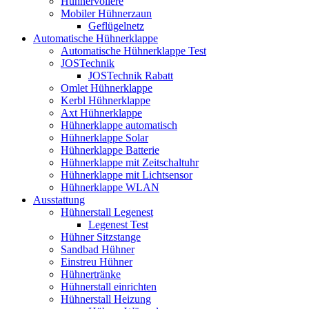
Hühnervoliere
Mobiler Hühnerzaun
Geflügelnetz
Automatische Hühnerklappe
Automatische Hühnerklappe Test
JOSTechnik
JOSTechnik Rabatt
Omlet Hühnerklappe
Kerbl Hühnerklappe
Axt Hühnerklappe
Hühnerklappe automatisch
Hühnerklappe Solar
Hühnerklappe Batterie
Hühnerklappe mit Zeitschaltuhr
Hühnerklappe mit Lichtsensor
Hühnerklappe WLAN
Ausstattung
Hühnerstall Legenest
Legenest Test
Hühner Sitzstange
Sandbad Hühner
Einstreu Hühner
Hühnertränke
Hühnerstall einrichten
Hühnerstall Heizung