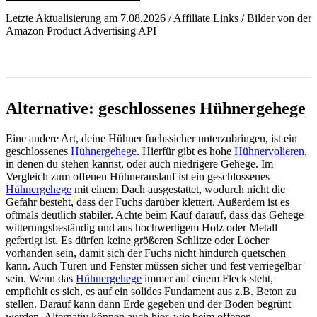
Letzte Aktualisierung am 7.08.2026 / Affiliate Links / Bilder von der
Amazon Product Advertising API
Alternative: geschlossenes Hühnergehege
Eine andere Art, deine Hühner fuchssicher unterzubringen, ist ein
geschlossenes
Hühnergehege
. Hierfür gibt es hohe
Hühnervolieren
,
in denen du stehen kannst, oder auch niedrigere Gehege. Im
Vergleich zum offenen Hühnerauslauf ist ein geschlossenes
Hühnergehege
mit einem Dach ausgestattet, wodurch nicht die
Gefahr besteht, dass der Fuchs darüber klettert. Außerdem ist es
oftmals deutlich stabiler. Achte beim Kauf darauf, dass das Gehege
witterungsbeständig und aus hochwertigem Holz oder Metall
gefertigt ist. Es dürfen keine größeren Schlitze oder Löcher
vorhanden sein, damit sich der Fuchs nicht hindurch quetschen
kann. Auch Türen und Fenster müssen sicher und fest verriegelbar
sein. Wenn das
Hühnergehege
immer auf einem Fleck steht,
empfiehlt es sich, es auf ein solides Fundament aus z.B. Beton zu
stellen. Darauf kann dann Erde gegeben und der Boden begrünt
werden. Alternativ können auch hier, wie beim offenen