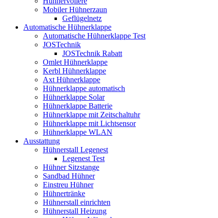
Hühnervoliere
Mobiler Hühnerzaun
Geflügelnetz
Automatische Hühnerklappe
Automatische Hühnerklappe Test
JOSTechnik
JOSTechnik Rabatt
Omlet Hühnerklappe
Kerbl Hühnerklappe
Axt Hühnerklappe
Hühnerklappe automatisch
Hühnerklappe Solar
Hühnerklappe Batterie
Hühnerklappe mit Zeitschaltuhr
Hühnerklappe mit Lichtsensor
Hühnerklappe WLAN
Ausstattung
Hühnerstall Legenest
Legenest Test
Hühner Sitzstange
Sandbad Hühner
Einstreu Hühner
Hühnertränke
Hühnerstall einrichten
Hühnerstall Heizung