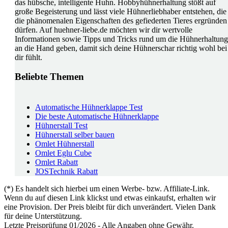
das hübsche, intelligente Huhn. Hobbyhühnerhaltung stößt auf
große Begeisterung und lässt viele Hühnerliebhaber entstehen, die
die phänomenalen Eigenschaften des gefiederten Tieres ergründen
dürfen. Auf huehner-liebe.de möchten wir dir wertvolle
Informationen sowie Tipps und Tricks rund um die Hühnerhaltung
an die Hand geben, damit sich deine Hühnerschar richtig wohl bei
dir fühlt.
Beliebte Themen
Automatische Hühnerklappe Test
Die beste Automatische Hühnerklappe
Hühnerstall Test
Hühnerstall selber bauen
Omlet Hühnerstall
Omlet Eglu Cube
Omlet Rabatt
JOSTechnik Rabatt
(*) Es handelt sich hierbei um einen Werbe- bzw. Affiliate-Link.
Wenn du auf diesen Link klickst und etwas einkaufst, erhalten wir
eine Provision. Der Preis bleibt für dich unverändert. Vielen Dank
für deine Unterstützung.
Letzte Preisprüfung 01/2026 - Alle Angaben ohne Gewähr.