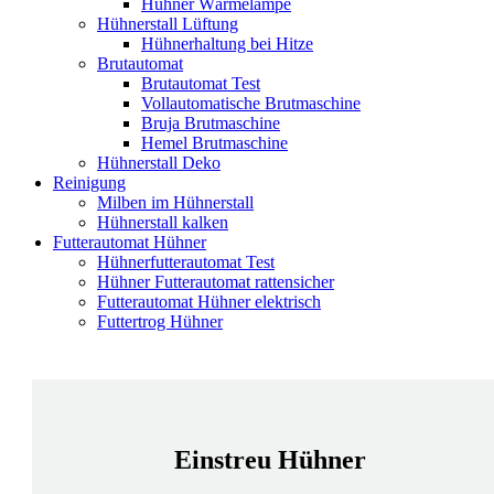
Hühner Wärmelampe
Hühnerstall Lüftung
Hühnerhaltung bei Hitze
Brutautomat
Brutautomat Test
Vollautomatische Brutmaschine
Bruja Brutmaschine
Hemel Brutmaschine
Hühnerstall Deko
Reinigung
Milben im Hühnerstall
Hühnerstall kalken
Futterautomat Hühner
Hühnerfutterautomat Test
Hühner Futterautomat rattensicher
Futterautomat Hühner elektrisch
Futtertrog Hühner
Einstreu Hühner