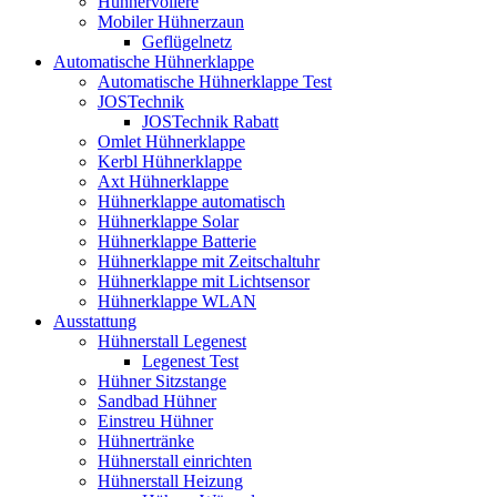
Hühnervoliere
Mobiler Hühnerzaun
Geflügelnetz
Automatische Hühnerklappe
Automatische Hühnerklappe Test
JOSTechnik
JOSTechnik Rabatt
Omlet Hühnerklappe
Kerbl Hühnerklappe
Axt Hühnerklappe
Hühnerklappe automatisch
Hühnerklappe Solar
Hühnerklappe Batterie
Hühnerklappe mit Zeitschaltuhr
Hühnerklappe mit Lichtsensor
Hühnerklappe WLAN
Ausstattung
Hühnerstall Legenest
Legenest Test
Hühner Sitzstange
Sandbad Hühner
Einstreu Hühner
Hühnertränke
Hühnerstall einrichten
Hühnerstall Heizung