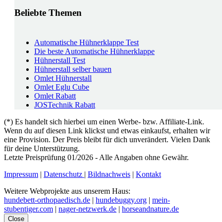
Beliebte Themen
Automatische Hühnerklappe Test
Die beste Automatische Hühnerklappe
Hühnerstall Test
Hühnerstall selber bauen
Omlet Hühnerstall
Omlet Eglu Cube
Omlet Rabatt
JOSTechnik Rabatt
(*) Es handelt sich hierbei um einen Werbe- bzw. Affiliate-Link.
Wenn du auf diesen Link klickst und etwas einkaufst, erhalten wir
eine Provision. Der Preis bleibt für dich unverändert. Vielen Dank
für deine Unterstützung.
Letzte Preisprüfung 01/2026 - Alle Angaben ohne Gewähr.
Impressum
|
Datenschutz
|
Bildnachweis
|
Kontakt
Weitere Webprojekte aus unserem Haus:
hundebett-orthopaedisch.de
|
hundebuggy.org
|
mein-
stubentiger.com
|
nager-netzwerk.de
|
horseandnature.de
Close