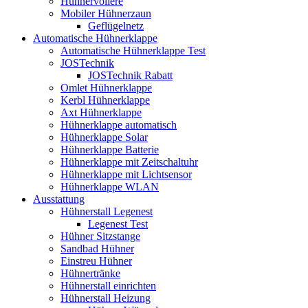
Hühnervoliere
Mobiler Hühnerzaun
Geflügelnetz
Automatische Hühnerklappe
Automatische Hühnerklappe Test
JOSTechnik
JOSTechnik Rabatt
Omlet Hühnerklappe
Kerbl Hühnerklappe
Axt Hühnerklappe
Hühnerklappe automatisch
Hühnerklappe Solar
Hühnerklappe Batterie
Hühnerklappe mit Zeitschaltuhr
Hühnerklappe mit Lichtsensor
Hühnerklappe WLAN
Ausstattung
Hühnerstall Legenest
Legenest Test
Hühner Sitzstange
Sandbad Hühner
Einstreu Hühner
Hühnertränke
Hühnerstall einrichten
Hühnerstall Heizung