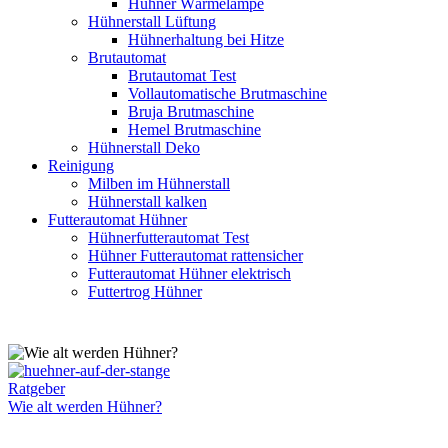
Hühner Wärmelampe
Hühnerstall Lüftung
Hühnerhaltung bei Hitze
Brutautomat
Brutautomat Test
Vollautomatische Brutmaschine
Bruja Brutmaschine
Hemel Brutmaschine
Hühnerstall Deko
Reinigung
Milben im Hühnerstall
Hühnerstall kalken
Futterautomat Hühner
Hühnerfutterautomat Test
Hühner Futterautomat rattensicher
Futterautomat Hühner elektrisch
Futtertrog Hühner
Wie
Ratgeber
alt
Wie alt werden Hühner?
werden
Hühner?