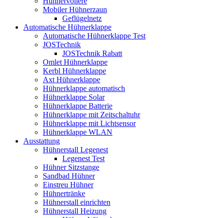
Hühnervoliere
Mobiler Hühnerzaun
Geflügelnetz
Automatische Hühnerklappe
Automatische Hühnerklappe Test
JOSTechnik
JOSTechnik Rabatt
Omlet Hühnerklappe
Kerbl Hühnerklappe
Axt Hühnerklappe
Hühnerklappe automatisch
Hühnerklappe Solar
Hühnerklappe Batterie
Hühnerklappe mit Zeitschaltuhr
Hühnerklappe mit Lichtsensor
Hühnerklappe WLAN
Ausstattung
Hühnerstall Legenest
Legenest Test
Hühner Sitzstange
Sandbad Hühner
Einstreu Hühner
Hühnertränke
Hühnerstall einrichten
Hühnerstall Heizung