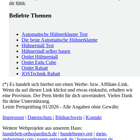
dir fühlt.
Beliebte Themen
Automatische Hühnerklappe Test
Die beste Automatische Hühnerklappe
Hühnerstall Test
Hühnerstall selber bauen
Omlet Hühnerstall
Omlet Eglu Cube
Omlet Rabatt
JOSTechnik Rabatt
(*) Es handelt sich hierbei um einen Werbe- bzw. Affiliate-Link.
Wenn du auf diesen Link klickst und etwas einkaufst, erhalten wir
eine Provision. Der Preis bleibt für dich unverändert. Vielen Dank
für deine Unterstützung.
Letzte Preisprüfung 01/2026 - Alle Angaben ohne Gewähr.
Impressum
|
Datenschutz
|
Bildnachweis
|
Kontakt
Weitere Webprojekte aus unserem Haus:
hundebett-orthopaedisch.de
|
hundebuggy.org
|
mein-
stubentiger.com
|
nager-netzwerk.de
|
horseandnature.de