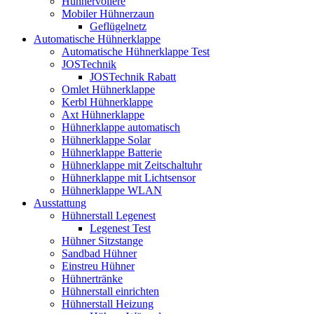
Hühnervoliere
Mobiler Hühnerzaun
Geflügelnetz
Automatische Hühnerklappe
Automatische Hühnerklappe Test
JOSTechnik
JOSTechnik Rabatt
Omlet Hühnerklappe
Kerbl Hühnerklappe
Axt Hühnerklappe
Hühnerklappe automatisch
Hühnerklappe Solar
Hühnerklappe Batterie
Hühnerklappe mit Zeitschaltuhr
Hühnerklappe mit Lichtsensor
Hühnerklappe WLAN
Ausstattung
Hühnerstall Legenest
Legenest Test
Hühner Sitzstange
Sandbad Hühner
Einstreu Hühner
Hühnertränke
Hühnerstall einrichten
Hühnerstall Heizung