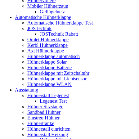
Hühnervoliere
Mobiler Hühnerzaun
Geflügelnetz
Automatische Hühnerklappe
Automatische Hühnerklappe Test
JOSTechnik
JOSTechnik Rabatt
Omlet Hühnerklappe
Kerbl Hühnerklappe
Axt Hühnerklappe
Hühnerklappe automatisch
Hühnerklappe Solar
Hühnerklappe Batterie
Hühnerklappe mit Zeitschaltuhr
Hühnerklappe mit Lichtsensor
Hühnerklappe WLAN
Ausstattung
Hühnerstall Legenest
Legenest Test
Hühner Sitzstange
Sandbad Hühner
Einstreu Hühner
Hühnertränke
Hühnerstall einrichten
Hühnerstall Heizung