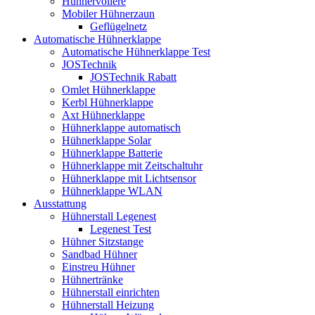
Hühnervoliere
Mobiler Hühnerzaun
Geflügelnetz
Automatische Hühnerklappe
Automatische Hühnerklappe Test
JOSTechnik
JOSTechnik Rabatt
Omlet Hühnerklappe
Kerbl Hühnerklappe
Axt Hühnerklappe
Hühnerklappe automatisch
Hühnerklappe Solar
Hühnerklappe Batterie
Hühnerklappe mit Zeitschaltuhr
Hühnerklappe mit Lichtsensor
Hühnerklappe WLAN
Ausstattung
Hühnerstall Legenest
Legenest Test
Hühner Sitzstange
Sandbad Hühner
Einstreu Hühner
Hühnertränke
Hühnerstall einrichten
Hühnerstall Heizung